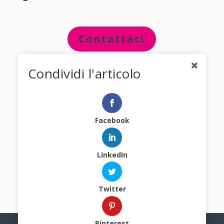
Contattaci
Condividi l'articolo
←
PRECEDENTE
SUCCESSIVO
→
Facebook
LinkedIn
Tutti gli Articoli
Twitter
Pinterest