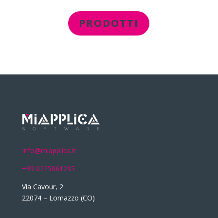
PRODOTTI
Info@miapplica.it
+39 0225061215
Via Cavour, 2
22074 – Lomazzo (CO)