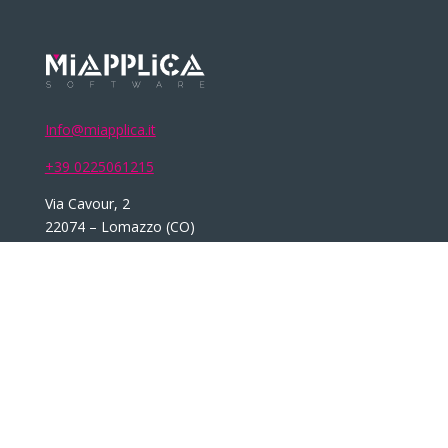
Info@miapplica.it
+39 0225061215
Via Cavour, 2
22074 – Lomazzo (CO)
Privacy Policy
Cookie Policy