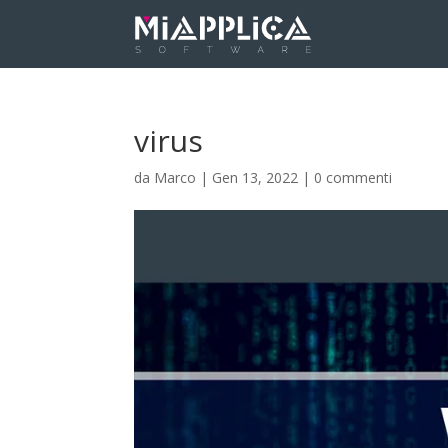
virus
da
Marco
|
Gen 13, 2022
|
0 commenti