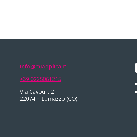
Info@miapplica.it
+39 0225061215
Via Cavour, 2
22074 – Lomazzo (CO)