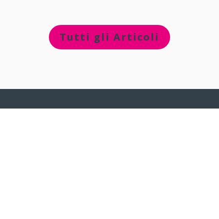
Tutti gli Articoli
Info@miapplica.it
+39 0225061215
Via Cavour, 2
22074 – Lomazzo (CO)