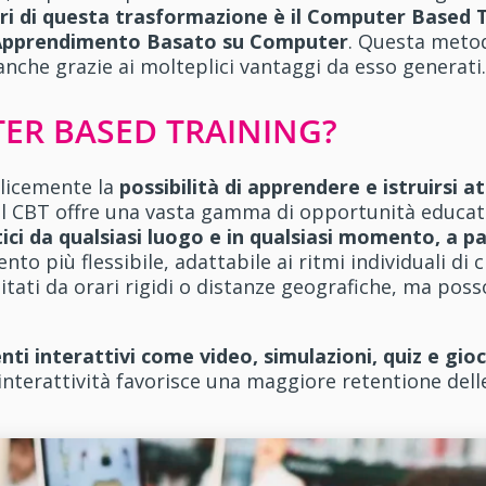
astri di questa trasformazione è il Computer Base
 Apprendimento Basato su Computer
. Questa meto
nche grazie ai molteplici vantaggi da esso generati
TER BASED TRAINING?
licemente la
possibilità di apprendere e istruirsi a
 Il CBT offre una vasta gamma di opportunità educat
tici da qualsiasi luogo e in qualsiasi momento, a
to più flessibile, adattabile ai ritmi individuali di 
limitati da orari rigidi o distanze geografiche, ma 
ti interattivi come video, simulazioni, quiz e gi
interattività favorisce una maggiore retentione dell