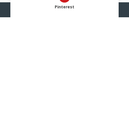
Pinterest
Info@miapplica.it
+39 0225061215
Via Cavour, 2
22074 – Lomazzo (CO)
Privacy Policy
Cookie Policy