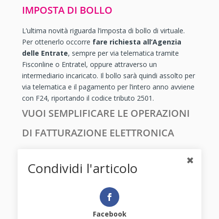
IMPOSTA DI BOLLO
L’ultima novità riguarda l’imposta di bollo di virtuale.
Per ottenerlo occorre
fare richiesta all’Agenzia
delle Entrate
, sempre per via telematica tramite
Fisconline o Entratel, oppure attraverso un
intermediario incaricato. Il bollo sarà quindi assolto per
via telematica e il pagamento per l’intero anno avviene
con F24, riportando il codice tributo 2501.
VUOI SEMPLIFICARE LE OPERAZIONI
DI FATTURAZIONE ELETTRONICA
CON UN SOFTWARE GESTIONALE?
Condividi l'articolo
MIAPPLICA HA LA SOLUZIONE PER
TE
!
Facebook